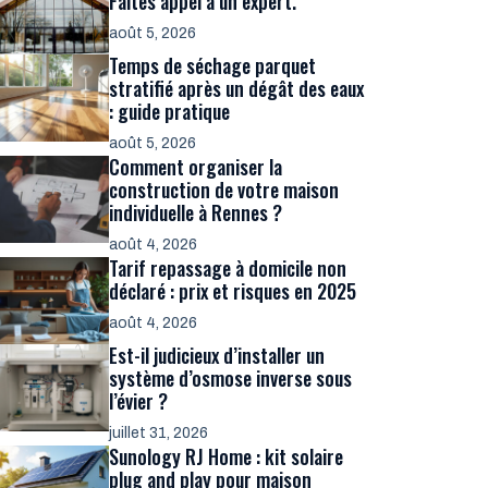
Faites appel à un expert.
août 5, 2026
Temps de séchage parquet
stratifié après un dégât des eaux
: guide pratique
août 5, 2026
Comment organiser la
construction de votre maison
individuelle à Rennes ?
août 4, 2026
Tarif repassage à domicile non
déclaré : prix et risques en 2025
août 4, 2026
Est-il judicieux d’installer un
système d’osmose inverse sous
l’évier ?
juillet 31, 2026
Sunology RJ Home : kit solaire
plug and play pour maison